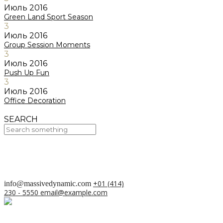
Июль
2016
Green Land Sport Season
3
Июль
2016
Group Session Moments
3
Июль
2016
Push Up Fun
3
Июль
2016
Office Decoration
SEARCH
Your Cart Is Empty!
BACK TO SHOP
+01 (414)
info@massivedynamic.com
230 - 5550
email@example.com
О проекте