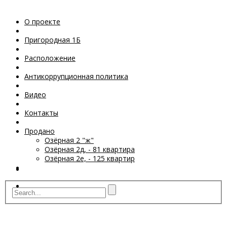
Пригородная 1Б
О проекте
Расположение
Пригородная 1Б
Расположение
Антикоррупционная
политика
Антикоррупционная политика
Видео
Видео
Контакты
Контакты
Продано
Продано
Озёрная 2 "ж"
Озёрная 2д, - 81 квартира
Озёрная 2е, - 125 квартир