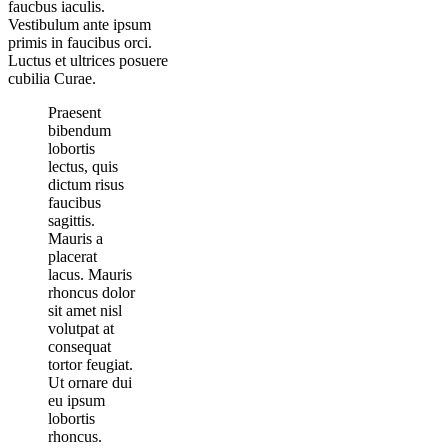
faucbus iaculis.
Vestibulum ante ipsum
primis in faucibus orci.
Luctus et ultrices posuere
cubilia Curae.
Praesent
bibendum
lobortis
lectus, quis
dictum risus
faucibus
sagittis.
Mauris a
placerat
lacus. Mauris
rhoncus dolor
sit amet nisl
volutpat at
consequat
tortor feugiat.
Ut ornare dui
eu ipsum
lobortis
rhoncus.