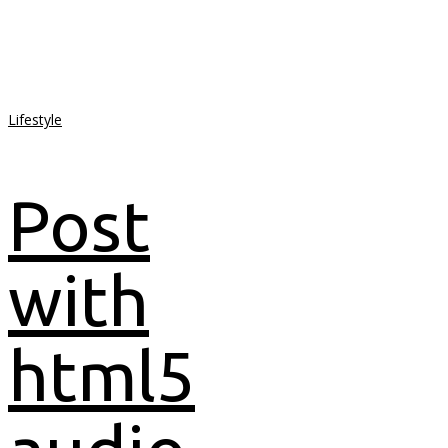
Lifestyle
Post
with
html5