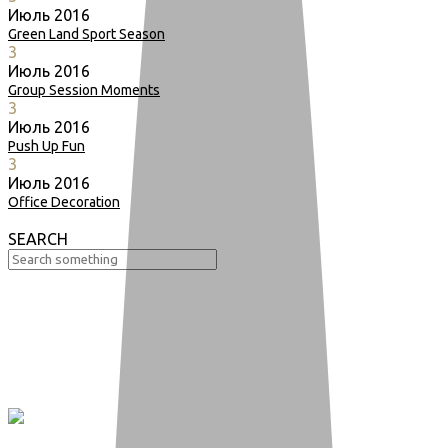
Июль
2016
Green Land Sport Season
3
Июль
2016
Group Session Moments
3
Июль
2016
Push Up Fun
3
Июль
2016
Office Decoration
SEARCH
Your Cart Is Empty!
BACK TO SHOP
+7(962)012-555-1
ЖК АБРИКОС
rekord.abrikos@mail.ru
facebook
twitter
youtube