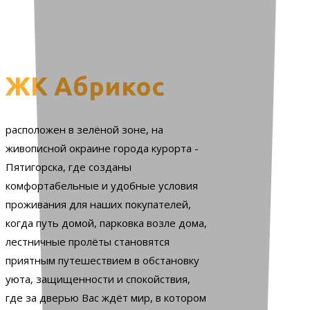
ЖК Абрикос
расположен в зелёной зоне, на
живописной окраине города курорта -
Пятигорска, где созданы
комфортабельные и удобные условия
проживания для наших покупателей,
когда путь домой, парковка возле дома,
лестничные пролёты становятся
приятным путешествием в обстановку
уюта, защищенности и спокойствия,
где за дверью Вас ждёт мир, в котором