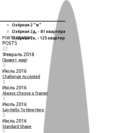
Озёрная 2 "ж"
Озёрная 2д, - 81 квартира
POSTS
SEARCH
Озёрная 2е, - 125 квартир
POSTS
22
Февраль
2018
Привет, мир!
3
Июль
2016
Challenge Accepted
3
Июль
2016
Always Choose a Trainer
3
Июль
2016
Say Hello To New Hero
3
Июль
2016
Standard Shape
3