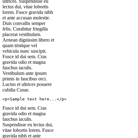
ultrices. Suspendisse eu
lectus dui, vitae lobortis
lorem. Fusce gravida nibh
et ante accusan molestie.
Duis convallis semper
felis. Curabitur fringilla
placerat vestibulum.
Aenean dignissim libero et
quam tristique vel
vehicula nunc suscipit.
Fusce id dui sem. Cras
gravida odio et magna
faucbus iaculis.
Vestibulum ante ipsum
primis in faucibus orci.
Luctus et ultrices posuere
cubilia Curae.
<p>Sample text here...</p>
Fusce id dui sem. Cras
gravida odio et magna
faucbus iaculis.
Suspendisse eu lectus dui,
vitae lobortis lorem. Fusce
gravida nibh et ante