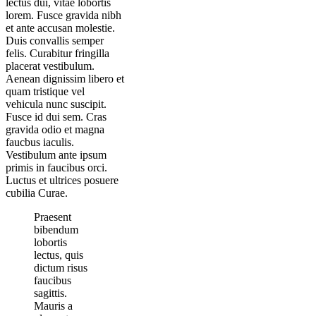
lectus dui, vitae lobortis
lorem. Fusce gravida nibh
et ante accusan molestie.
Duis convallis semper
felis. Curabitur fringilla
placerat vestibulum.
Aenean dignissim libero et
quam tristique vel
vehicula nunc suscipit.
Fusce id dui sem. Cras
gravida odio et magna
faucbus iaculis.
Vestibulum ante ipsum
primis in faucibus orci.
Luctus et ultrices posuere
cubilia Curae.
Praesent
bibendum
lobortis
lectus, quis
dictum risus
faucibus
sagittis.
Mauris a