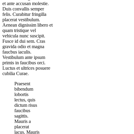
et ante accusan molestie.
Duis convallis semper
felis. Curabitur fringilla
placerat vestibulum.
Aenean dignissim libero et
quam tristique vel
vehicula nunc suscipit.
Fusce id dui sem. Cras
gravida odio et magna
faucbus iaculis.
Vestibulum ante ipsum
primis in faucibus orci.
Luctus et ultrices posuere
cubilia Curae.
Praesent
bibendum
lobortis
lectus, quis
dictum risus
faucibus
sagittis.
Mauris a
placerat
lacus. Mauris