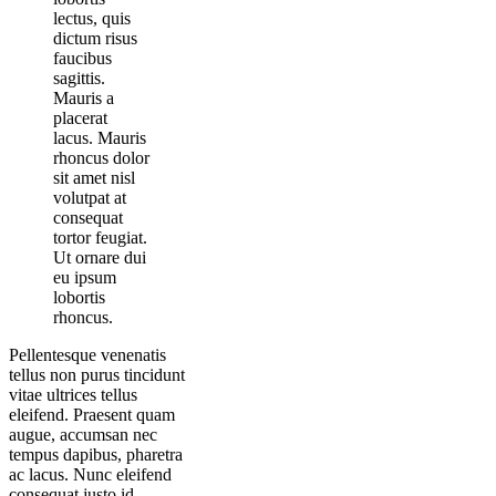
lectus, quis
dictum risus
faucibus
sagittis.
Mauris a
placerat
lacus. Mauris
rhoncus dolor
sit amet nisl
volutpat at
consequat
tortor feugiat.
Ut ornare dui
eu ipsum
lobortis
rhoncus.
Pellentesque venenatis
tellus non purus tincidunt
vitae ultrices tellus
eleifend. Praesent quam
augue, accumsan nec
tempus dapibus, pharetra
ac lacus. Nunc eleifend
consequat justo id