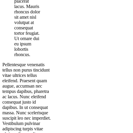
placerat
lacus. Mauris
rhoncus dolor
sit amet nisl
volutpat at
consequat
tortor feugiat.
Ut ornare dui
eu ipsum
lobortis
rhoncus.
Pellentesque venenatis
tellus non purus tincidunt
vitae ultrices tellus
eleifend. Praesent quam
augue, accumsan nec
tempus dapibus, pharetra
ac lacus. Nunc eleifend
consequat justo id
dapibus. In ut consequat
massa. Nunc scelerisque
suscipit leo nec imperdiet.
Vestibulum pulvinar
adipiscing turpis vitae