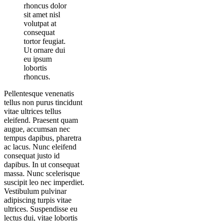
rhoncus dolor
sit amet nisl
volutpat at
consequat
tortor feugiat.
Ut ornare dui
eu ipsum
lobortis
rhoncus.
Pellentesque venenatis
tellus non purus tincidunt
vitae ultrices tellus
eleifend. Praesent quam
augue, accumsan nec
tempus dapibus, pharetra
ac lacus. Nunc eleifend
consequat justo id
dapibus. In ut consequat
massa. Nunc scelerisque
suscipit leo nec imperdiet.
Vestibulum pulvinar
adipiscing turpis vitae
ultrices. Suspendisse eu
lectus dui, vitae lobortis