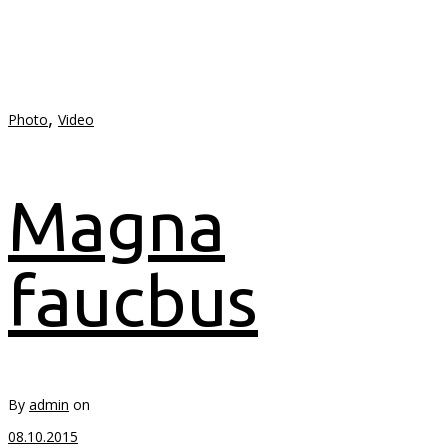
,
Photo
Video
Magna
faucbus
By
admin
on
08.10.2015