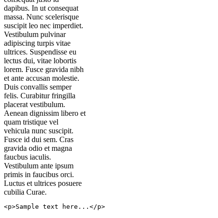
dapibus. In ut consequat
massa. Nunc scelerisque
suscipit leo nec imperdiet.
Vestibulum pulvinar
adipiscing turpis vitae
ultrices. Suspendisse eu
lectus dui, vitae lobortis
lorem. Fusce gravida nibh
et ante accusan molestie.
Duis convallis semper
felis. Curabitur fringilla
placerat vestibulum.
Aenean dignissim libero et
quam tristique vel
vehicula nunc suscipit.
Fusce id dui sem. Cras
gravida odio et magna
faucbus iaculis.
Vestibulum ante ipsum
primis in faucibus orci.
Luctus et ultrices posuere
cubilia Curae.
<p>Sample text here...</p>