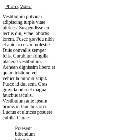
-
Photo
,
Video
Vestibulum pulvinar
adipiscing turpis vitae
ultrices. Suspendisse eu
lectus dui, vitae lobortis
lorem. Fusce gravida nibh
et ante accusan molestie.
Duis convallis semper
felis. Curabitur fringilla
placerat vestibulum.
Aenean dignissim libero et
quam tristique vel
vehicula nunc suscipit.
Fusce id dui sem. Cras
gravida odio et magna
faucbus iaculis.
Vestibulum ante ipsum
primis in faucibus orci.
Luctus et ultrices posuere
cubilia Curae.
Praesent
bibendum
lobortis