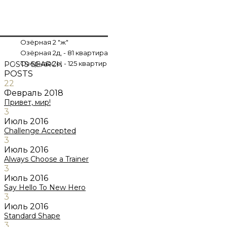
Озёрная 2 "ж"
Озёрная 2д, - 81 квартира
Озёрная 2е, - 125 квартир
POSTS
SEARCH
POSTS
22
Февраль
2018
Привет, мир!
3
Июль
2016
Challenge Accepted
3
Июль
2016
Always Choose a Trainer
3
Июль
2016
Say Hello To New Hero
3
Июль
2016
Standard Shape
3