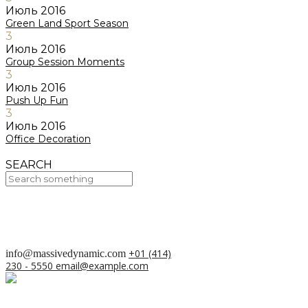
Июль
2016
Green Land Sport Season
3
Июль
2016
Group Session Moments
3
Июль
2016
Push Up Fun
3
Июль
2016
Office Decoration
SEARCH
Your Cart Is Empty!
BACK TO SHOP
+01 (414)
info@massivedynamic.com
230 - 5550
email@example.com
О проекте