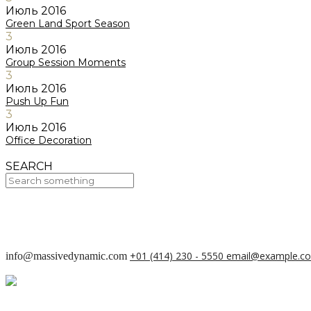
Июль
2016
Green Land Sport Season
3
Июль
2016
Group Session Moments
3
Июль
2016
Push Up Fun
3
Июль
2016
Office Decoration
SEARCH
Your Cart Is Empty!
BACK TO SHOP
+01 (414) 230 - 5550
email@example.c
info@massivedynamic.com
О проекте