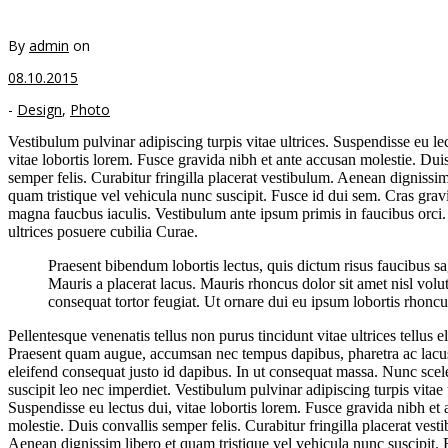
By
admin
on
08.10.2015
-
Design
,
Photo
Vestibulum pulvinar adipiscing turpis vitae ultrices. Suspendisse eu le
vitae lobortis lorem. Fusce gravida nibh et ante accusan molestie. Dui
semper felis. Curabitur fringilla placerat vestibulum. Aenean dignissim
quam tristique vel vehicula nunc suscipit. Fusce id dui sem. Cras grav
magna faucbus iaculis. Vestibulum ante ipsum primis in faucibus orci.
ultrices posuere cubilia Curae.
Praesent bibendum lobortis lectus, quis dictum risus faucibus sag
Mauris a placerat lacus. Mauris rhoncus dolor sit amet nisl volut
consequat tortor feugiat. Ut ornare dui eu ipsum lobortis rhoncu
Pellentesque venenatis tellus non purus tincidunt vitae ultrices tellus e
Praesent quam augue, accumsan nec tempus dapibus, pharetra ac lac
eleifend consequat justo id dapibus. In ut consequat massa. Nunc scel
suscipit leo nec imperdiet. Vestibulum pulvinar adipiscing turpis vitae u
Suspendisse eu lectus dui, vitae lobortis lorem. Fusce gravida nibh et
molestie. Duis convallis semper felis. Curabitur fringilla placerat vest
Aenean dignissim libero et quam tristique vel vehicula nunc suscipit. 