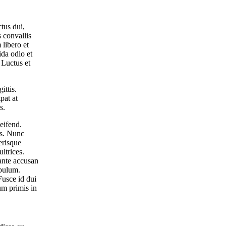
ctus dui,
s convallis
 libero et
ida odio et
 Luctus et
ittis.
pat at
s.
leifend.
us. Nunc
erisque
ltrices.
 ante accusan
ibulum.
Fusce id dui
um primis in