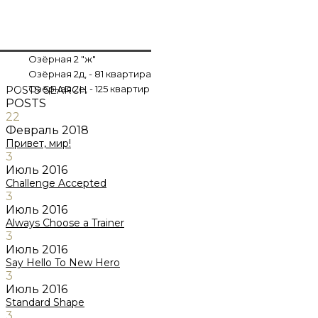
Озёрная 2 "ж"
Озёрная 2д, - 81 квартира
Озёрная 2е, - 125 квартир
POSTS
SEARCH
POSTS
22
Февраль
2018
Привет, мир!
3
Июль
2016
Challenge Accepted
3
Июль
2016
Always Choose a Trainer
3
Июль
2016
Say Hello To New Hero
3
Июль
2016
Standard Shape
3