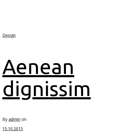
Design
Aenean
dignissim
By
admin
on
15.10.2015