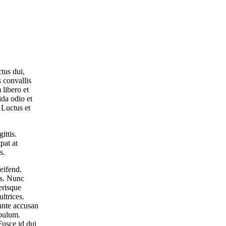
ctus dui,
s convallis
 libero et
ida odio et
 Luctus et
ittis.
pat at
s.
leifend.
us. Nunc
erisque
ltrices.
 ante accusan
ibulum.
Fusce id dui