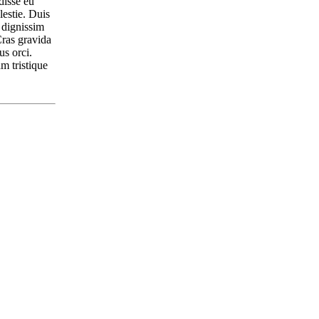
disse eu
lestie. Duis
n dignissim
Cras gravida
us orci.
m tristique