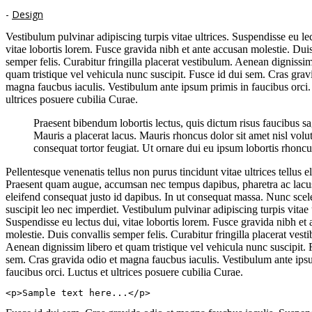
-
Design
Vestibulum pulvinar adipiscing turpis vitae ultrices. Suspendisse eu le
vitae lobortis lorem. Fusce gravida nibh et ante accusan molestie. Dui
semper felis. Curabitur fringilla placerat vestibulum. Aenean dignissim
quam tristique vel vehicula nunc suscipit. Fusce id dui sem. Cras grav
magna faucbus iaculis. Vestibulum ante ipsum primis in faucibus orci.
ultrices posuere cubilia Curae.
Praesent bibendum lobortis lectus, quis dictum risus faucibus sag
Mauris a placerat lacus. Mauris rhoncus dolor sit amet nisl volut
consequat tortor feugiat. Ut ornare dui eu ipsum lobortis rhoncu
Pellentesque venenatis tellus non purus tincidunt vitae ultrices tellus e
Praesent quam augue, accumsan nec tempus dapibus, pharetra ac lac
eleifend consequat justo id dapibus. In ut consequat massa. Nunc scel
suscipit leo nec imperdiet. Vestibulum pulvinar adipiscing turpis vitae u
Suspendisse eu lectus dui, vitae lobortis lorem. Fusce gravida nibh et
molestie. Duis convallis semper felis. Curabitur fringilla placerat vest
Aenean dignissim libero et quam tristique vel vehicula nunc suscipit. 
sem. Cras gravida odio et magna faucbus iaculis. Vestibulum ante ips
faucibus orci. Luctus et ultrices posuere cubilia Curae.
<p>Sample text here...</p>