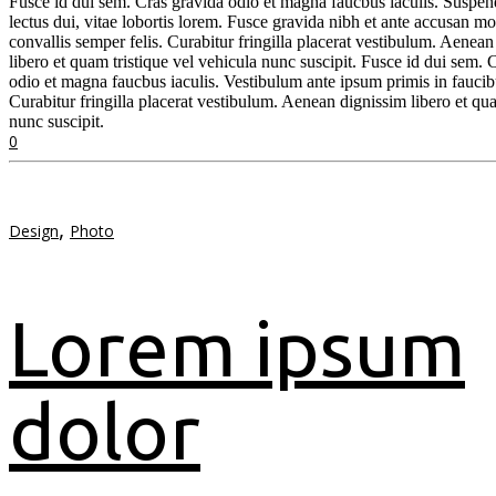
Fusce id dui sem. Cras gravida odio et magna faucbus iaculis. Suspen
lectus dui, vitae lobortis lorem. Fusce gravida nibh et ante accusan mo
convallis semper felis. Curabitur fringilla placerat vestibulum. Aenea
libero et quam tristique vel vehicula nunc suscipit. Fusce id dui sem. 
odio et magna faucbus iaculis. Vestibulum ante ipsum primis in faucib
Curabitur fringilla placerat vestibulum. Aenean dignissim libero et qua
nunc suscipit.
0
,
Design
Photo
Lorem ipsum
dolor